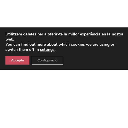
Utilitzem galetes per a oferir-te la millor experiència en la nostra
web.
You can find out more about which cookies we are using or
switch them off in
settings
.
Accepta
Configuració
INFORMACIÓ GENERAL
Adreça:
Departament de Cultura. Mossèn Jacint Verdaguer, 18. 08940 –
Cornellà
Horari:
Dilluns a divendres, de 10:00 a 14:00 h.; dijous, de 16 a 19 h.
info@entradescornella.cat |
Tel: 93 377 02 12 Ext. 1462