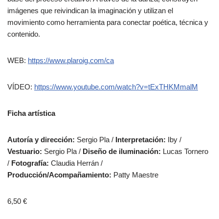
imágenes que reivindican la imaginación y utilizan el
movimiento como herramienta para conectar poética, técnica y
contenido.
WEB:
https://www.plaroig.com/ca
VÍDEO:
https://www.youtube.com/watch?v=tExTHKMmalM
Ficha artística
Autoría y dirección:
Sergio Pla /
Interpretación:
Iby /
Vestuario:
Sergio Pla /
Diseño de iluminación:
Lucas Tornero
/
Fotografía:
Claudia Herrán /
Producción/Acompañamiento:
Patty Maestre
6,50 €