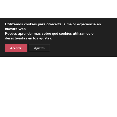
Utilizamos cookies para ofrecerte la mejor experiencia en
nuestra web.
Puedes aprender más sobre qué cookies utilizamos o
desactivarlas en los
ajustes
.
Aceptar
Ajustes
INFORMACIÓ GENERAL
Adreça:
Departament de Cultura. Mossèn Jacint Verdaguer, 18. 08940 –
Cornellà
Horari:
Dilluns a divendres, de 10:00 a 14:00 h.; dijous, de 16 a 19 h.
info@entradescornella.cat |
Tel: 93 377 02 12 Ext. 1462